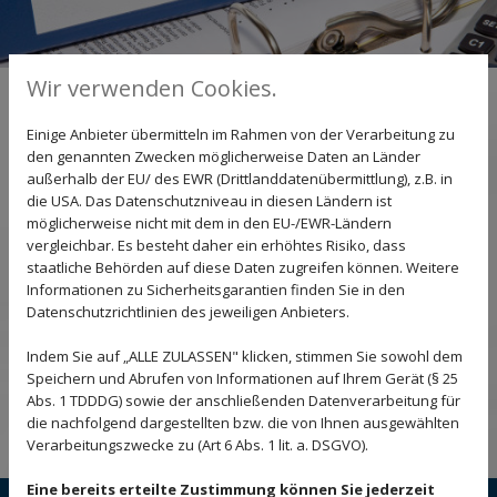
Wir verwenden Cookies.
Finanzbuchhaltung
Die Finanzbuchhaltung ist wesentliche Grundlage für
Einige Anbieter übermitteln im Rahmen von der Verarbeitung zu
unternehmerische Entscheidungen und eine unserer wichtigsten
den genannten Zwecken möglicherweise Daten an Länder
Dienstleistungen.
außerhalb der EU/ des EWR (Drittlanddatenübermittlung), z.B. in
die USA. Das Datenschutzniveau in diesen Ländern ist
Diese Aufgabe übernehmen wir für Sie, um Ihnen den Rücken
möglicherweise nicht mit dem in den EU-/EWR-Ländern
für Ihre produktiven Tätigkeiten freizuhalten.
vergleichbar. Es besteht daher ein erhöhtes Risiko, dass
staatliche Behörden auf diese Daten zugreifen können. Weitere
Informationen zu Sicherheitsgarantien finden Sie in den
Unsere Leistungen im Einzelnen
Datenschutzrichtlinien des jeweiligen Anbieters.
Betriebswirtschaftliche Auswertungen
Indem Sie auf „ALLE ZULASSEN" klicken, stimmen Sie sowohl dem
Anlagenbuchhaltung
Speichern und Abrufen von Informationen auf Ihrem Gerät (§ 25
Umsatzsteuervoranmeldung
Abs. 1 TDDDG) sowie der anschließenden Datenverarbeitung für
die nachfolgend dargestellten bzw. die von Ihnen ausgewählten
Konsolidierung
Verarbeitungszwecke zu (Art 6 Abs. 1 lit. a. DSGVO).
Eine bereits erteilte Zustimmung können Sie jederzeit